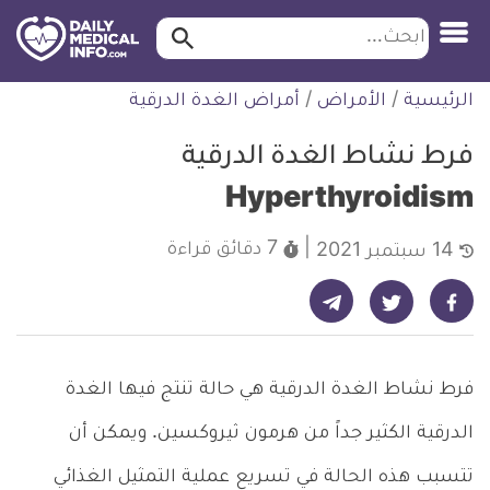
ابحث…
ابحث
معلومة
لتخطي
الرئيسية
/
الأمراض
/
أمراض الغدة الدرقية
طبية
لمحتوى
موثقة
فرط نشاط الغدة الدرقية
Hyperthyroidism
7 دقائق
قراءة
14 سبتمبر 2021
شارك على تيليجرام - ديلي ميديكال انفو
شارك على فيسبوك - ديلي ميديكال انفو
شارك على تويتر - ديلي ميديكال انفو
فرط نشاط الغدة الدرقية هي حالة تنتج فيها الغدة
الدرقية الكثير جداً من هرمون ثيروكسين. ويمكن أن
تتسبب هذه الحالة في تسريع عملية التمثيل الغذائي