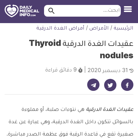
ابحث…
ابحث
معلومة
لتخطي
الرئيسية
/
الأمراض
/
أمراض الغدة الدرقية
طبية
لمحتوى
موثقة
عقيدات الغدة الدرقية Thyroid
nodules
9 دقائق
قراءة
31 ديسمبر 2020
شارك على تيليجرام - ديلي ميديكال انفو
شارك على فيسبوك - ديلي ميديكال انفو
شارك على تويتر - ديلي ميديكال انفو
عقيدات الغدة الدرقية
هي نتوءات صلبة، أو مملوءة
بالسوائل تتكون داخل الغدة الدرقية، وهي عبارة عن غدة
صغيرة تقع في قاعدة الرقبة فوق عظمة الصدر مباشرة.