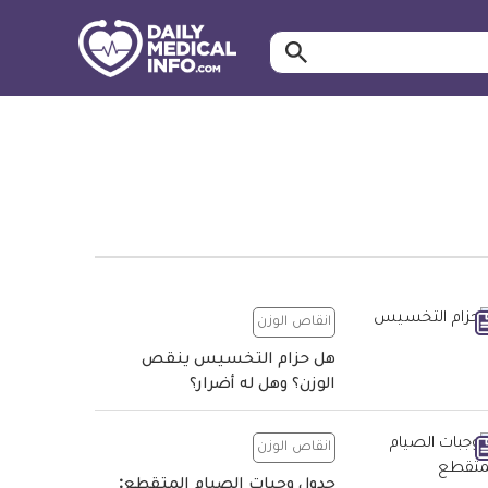
ابحث…
معلومة
طبية
موثقة
انقاص الوزن
هل حزام التخسيس ينقص
الوزن؟ وهل له أضرار؟
انقاص الوزن
جدول وجبات الصيام المتقطع: