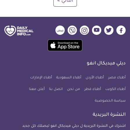
التالي »
ديلي
ديلي
ديلي
ديلي
ديلي
ديلي
ميديكال
ميديكال
ميديكال
ميديكال
ميديكال
ميديكال
حمل
انفو
انفو
انفو
انفو
انفو
انفو
تطبيق
على
على
على
على
على
على
كل
فيسبوك
تويتر
يوتيوب
انستجرام
فايبر
نبض
ديلي ميديكال انفو
يوم
معلومة
أطباء مصر
أطباء الأردن
أطباء السعودية
أطباء الإمارات
طبية
أطباء الكويت
أطباء قطر
من نحن
للآيفون
اتصل بنا
أعلن معنا
سياسة الخصوصية
النشرة البريدية
اشترك في النشرة البريدية ل ديلي ميديكال انفو ليصلك كل جديد