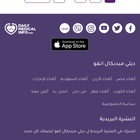
ديلي
ديلي
ديلي
ديلي
ديلي
ديلي
ميديكال
ميديكال
ميديكال
ميديكال
ميديكال
ميديكال
حمل
انفو
انفو
انفو
انفو
انفو
انفو
تطبيق
على
على
على
على
على
على
كل
فيسبوك
تويتر
يوتيوب
انستجرام
فايبر
نبض
ديلي ميديكال انفو
يوم
معلومة
أطباء مصر
أطباء الأردن
أطباء السعودية
أطباء الإمارات
طبية
أطباء الكويت
أطباء قطر
من نحن
للآيفون
اتصل بنا
أعلن معنا
سياسة الخصوصية
النشرة البريدية
اشترك في النشرة البريدية ل ديلي ميديكال انفو ليصلك كل جديد