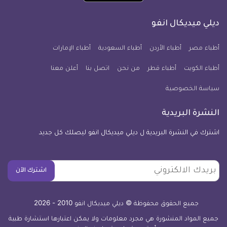
تطبيق
على
على
على
على
على
على
كل
فيسبوك
تويتر
يوتيوب
انستجرام
فايبر
نبض
ديلي ميديكال انفو
يوم
معلومة
أطباء مصر
أطباء الأردن
أطباء السعودية
أطباء الإمارات
طبية
أطباء الكويت
أطباء قطر
من نحن
للآيفون
اتصل بنا
أعلن معنا
سياسة الخصوصية
النشرة البريدية
اشترك في النشرة البريدية ل ديلي ميديكال انفو ليصلك كل جديد
بريدك
اشترك الآن
الالكتروني
جميع الحقوق محفوظة © ديلي ميديكال انفو 2010 - 2026
جميع المواد المنشورة هي مجرد معلومات ولا يمكن اعتبارها استشارة طبية