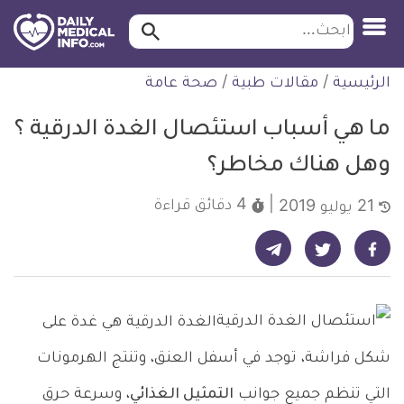
ابحث…
ابحث
معلومة
لتخطي
الرئيسية
/
مقالات طبية
/
صحة عامة
طبية
لمحتوى
موثقة
ما هي أسباب استئصال الغدة الدرقية ؟
وهل هناك مخاطر؟
4 دقائق
قراءة
21 يوليو 2019
شارك على تيليجرام - ديلي ميديكال انفو
شارك على فيسبوك - ديلي ميديكال انفو
شارك على تويتر - ديلي ميديكال انفو
الغدة الدرقية هي غدة على
شكل فراشة، توجد في أسفل العنق، وتنتج الهرمونات
التي تنظم جميع جوانب
التمثيل الغذائي
، وسرعة حرق