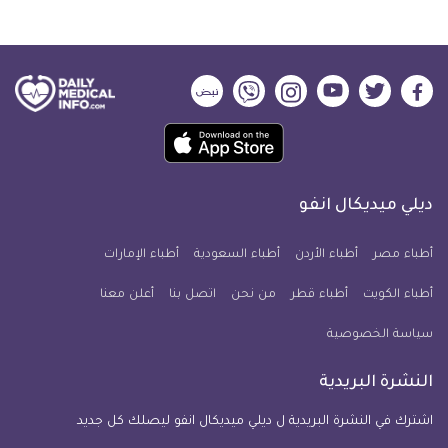
ديلي
ديلي
ديلي
ديلي
ديلي
ديلي
ميديكال
ميديكال
ميديكال
ميديكال
ميديكال
ميديكال
حمل
انفو
انفو
انفو
انفو
انفو
انفو
تطبيق
على
على
على
على
على
على
كل
فيسبوك
تويتر
يوتيوب
انستجرام
فايبر
نبض
ديلي ميديكال انفو
يوم
معلومة
أطباء مصر
أطباء الأردن
أطباء السعودية
أطباء الإمارات
طبية
أطباء الكويت
أطباء قطر
من نحن
للآيفون
اتصل بنا
أعلن معنا
سياسة الخصوصية
النشرة البريدية
اشترك في النشرة البريدية ل ديلي ميديكال انفو ليصلك كل جديد