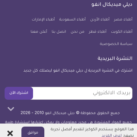
فيسبوك
تويتر
يوتيوب
انستجرام
فايبر
نبض
ديلي ميديكال انفو
يوم
معلومة
أطباء مصر
أطباء الأردن
أطباء السعودية
أطباء الإمارات
طبية
أطباء الكويت
أطباء قطر
من نحن
للآيفون
اتصل بنا
أعلن معنا
سياسة الخصوصية
النشرة البريدية
اشترك في النشرة البريدية ل ديلي ميديكال انفو ليصلك كل جديد
بريدك
اشترك الآن
الالكتروني
جميع الحقوق محفوظة © ديلي ميديكال انفو 2010 - 2026
جميع المواد المنشورة هي مجرد معلومات ولا يمكن اعتبارها استشارة طبية
أو توصية علاجية -
اعرف المزيد
هذا الموقع يستخدم الكوكيز لتقديم أفضل تجربة
اغلاق
موافق
تصفح
اعرف المزيد