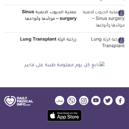
عملية الجيوب الانفية Sinus
surgery – فوائدها وأنواعها
زراعة الرئة Lung Transplant
ديلي
ديلي
ديلي
ديلي
ديلي
ديلي
ميديكال
ميديكال
ميديكال
ميديكال
ميديكال
ميديكال
حمل
انفو
انفو
انفو
انفو
انفو
انفو
تطبيق
على
على
على
على
على
على
كل