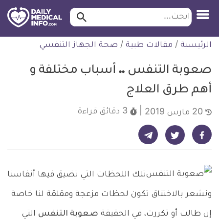
ابحث…
ابحث
معلومة
لتخطي
الرئيسية
/
مقالات طبية
/
صحة الجهاز التنفسي
طبية
لمحتوى
موثقة
صعوبة التنفس .. أسباب مختلفة و
أهم طرق العلاج
3 دقائق
قراءة
20 مارس 2019
شارك على تيليجرام - ديلي ميديكال انفو
شارك على فيسبوك - ديلي ميديكال انفو
شارك على تويتر - ديلي ميديكال انفو
تلك اللحظات التي تضيق فيها أنفاسنا
ونشعر بالاختناق تكون لحظات مزعجة ومقلقة لنا خاصة
إن طالت أو تكررت، في الحقيقة
صعوبة التنفس
التي