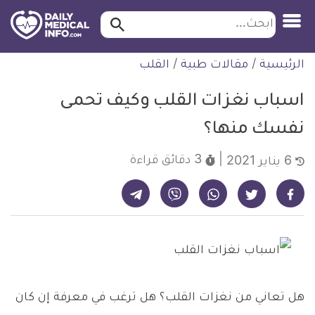
ابحث…
ابحث
معلومة
لتخطي
الرئيسية
/
مقالات طبية
/
القلب
طبية
لمحتوى
موثقة
اسباب نغزات القلب وكيف تحمى
نفسك منها؟
3 دقائق
قراءة
6 يناير 2021
شارك على تيليجرام - ديلي ميديكال انفو
شارك على فيسبوك - ديلي ميديكال انفو
شارك على واتساب - ديلي ميديكال انفو
شارك على فايبر - ديلي ميديكال انفو
شارك على تويتر - ديلي ميديكال انفو
هل تعاني من نغزات القلب؟ هل ترغب في معرفة إن كان