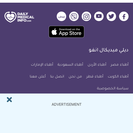
ديلي
ديلي
ديلي
ديلي
ديلي
ديلي
ميديكال
ميديكال
ميديكال
ميديكال
ميديكال
ميديكال
حمل
انفو
انفو
انفو
انفو
انفو
انفو
تطبيق
على
على
على
على
على
على
كل
فيسبوك
تويتر
يوتيوب
انستجرام
فايبر
نبض
ديلي ميديكال انفو
يوم
معلومة
أطباء مصر
أطباء الأردن
أطباء السعودية
أطباء الإمارات
طبية
أطباء الكويت
أطباء قطر
من نحن
للآيفون
اتصل بنا
أعلن معنا
سياسة الخصوصية
النشرة البريدية
ADVERTISEMENT
اشترك في النشرة البريدية ل ديلي ميديكال انفو ليصلك كل جديد