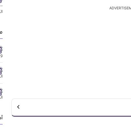
ADVERTISE
م
أد