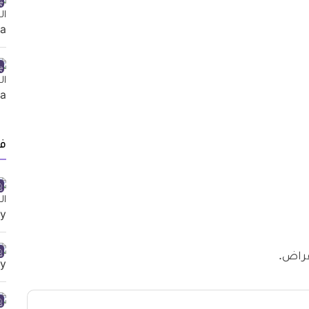
ف
عراض.