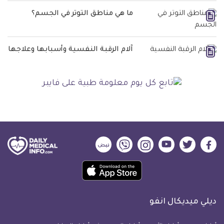
ما هي مناطق التوتر في الجسم؟
آلام الرقبة النفسية وأسبابها وعلاجها
ديلي
ديلي
ديلي
ديلي
ديلي
ديلي
ميديكال
ميديكال
ميديكال
ميديكال
ميديكال
ميديكال
حمل
انفو
انفو
انفو
انفو
انفو
انفو
تطبيق
على
على
على
على
على
على
كل
فيسبوك
تويتر
يوتيوب
انستجرام
فايبر
نبض
ديلي ميديكال انفو
يوم
معلومة