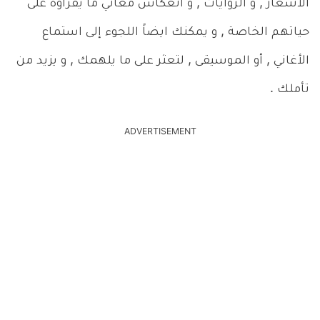
الأشعار , و الروايات , و انعكاس معاني ما يقرأوه على
حياتهم الخاصة , و يمكنك ايضاً اللجوء إلى استماع
الأغاني , أو الموسيقى , لتعثر على ما يلهمك , و يزيد من
تأملك .
ADVERTISEMENT