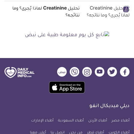
تحليل Creatinine لماذا يُجرى؟ وما
نتائجه؟
ديلي
ديلي
ديلي
ديلي
ديلي
ديلي
ميديكال
ميديكال
ميديكال
ميديكال
ميديكال
ميديكال
حمل
انفو
انفو
انفو
انفو
انفو
انفو
تطبيق
على
على
على
على
على
على
كل
فيسبوك
تويتر
يوتيوب
انستجرام
فايبر
نبض
ديلي ميديكال انفو
يوم
معلومة
أطباء مصر
أطباء الأردن
أطباء السعودية
أطباء الإمارات
طبية
أطباء الكويت
أطباء قطر
من نحن
للآيفون
اتصل بنا
أعلن معنا