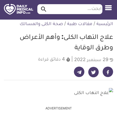
ابحث…
ابحث
معلومة
لتخطي
الرئيسية
/
مقالات طبية
/
صحة الكلى والمسالك
طبية
لمحتوى
موثقة
علاج التهاب الكلى: وأهم الأعراض
وطرق الوقاية
4 دقائق
قراءة
29 سبتمبر 2022
شارك على تيليجرام - ديلي ميديكال انفو
شارك على فيسبوك - ديلي ميديكال انفو
شارك على تويتر - ديلي ميديكال انفو
ADVERTISEMENT