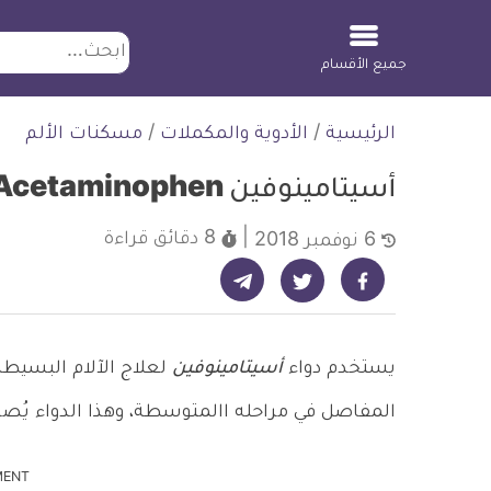
ابحث
جميع الأقسام
لتخطي
الرئيسية
/
الأدوية والمكملات
/
مسكنات الألم
لمحتوى
أسيتامينوفين Acetaminophen
8 دقائق
قراءة
6 نوفمبر 2018
شارك على تيليجرام - ديلي ميديكال انفو
شارك على فيسبوك - ديلي ميديكال انفو
شارك على تويتر - ديلي ميديكال انفو
يستخدم دواء
أسيتامينوفين
لعلاج الآلام البسيطة
المفاصل في مراحله االمتوسطة، وهذا الدواء يُص
MENT