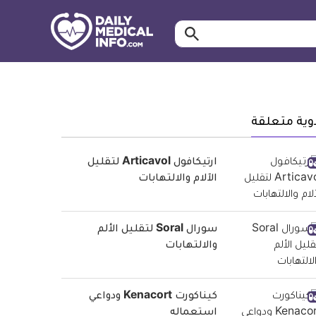
ابحث…
معلومة
طبية
موثقة
وية متعلقة
ارتيكافول Articavol لتقليل
الآلام والالتهابات
سورال Soral لتقليل الألم
والالتهابات
كيناكورت Kenacort ودواعي
استعماله