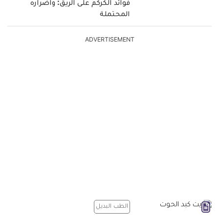
فوائد الكركم على الريق: واضراره
المحتملة
ADVERTISEMENT
الطب البديل