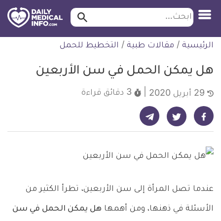
ابحث…
ابحث
معلومة
لتخطي
الرئيسية
/
مقالات طبية
/
التخطيط للحمل
طبية
لمحتوى
موثقة
هل يمكن الحمل في سن الأربعين
3 دقائق
قراءة
29 أبريل 2020
شارك على تيليجرام - ديلي ميديكال انفو
شارك على فيسبوك - ديلي ميديكال انفو
شارك على تويتر - ديلي ميديكال انفو
عندما تصل المرأة إلى سن الأربعين، تطرأ الكثير من
الأسئلة في ذهنها، ومن أهمها
هل يمكن الحمل في سن