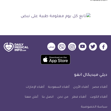
ديلي
ديلي
ديلي
ديلي
ديلي
ديلي
ميديكال
ميديكال
ميديكال
ميديكال
ميديكال
ميديكال
حمل
انفو
انفو
انفو
انفو
انفو
انفو
تطبيق
على
على
على
على
على
على
كل
فيسبوك
تويتر
يوتيوب
انستجرام
فايبر
نبض
ديلي ميديكال انفو
يوم
معلومة
أطباء مصر
أطباء الأردن
أطباء السعودية
أطباء الإمارات
طبية
أطباء الكويت
أطباء قطر
من نحن
للآيفون
اتصل بنا
أعلن معنا
سياسة الخصوصية