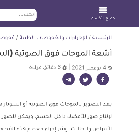
ابحث
جميع الأقسام
لتخطي
الرئيسية
/
الإجراءات والفحوصات الطبية
/
فحوصا
لمحتوى
أشعة الموجات فوق الصوتية (السونار) und
6 دقائق
قراءة
4 نوفمبر 2021
شارك على تيليجرام - ديلي ميديكال انفو
شارك على فيسبوك - ديلي ميديكال انفو
شارك على تويتر - ديلي ميديكال انفو
يعد التصوير بالموجات فوق الصوتية أو السونار 
لإنتاج صور للأعضاء داخل الجسم. ويمكن للصور
الأمراض والحالات. ويتم إجراء معظم هذه الفحو