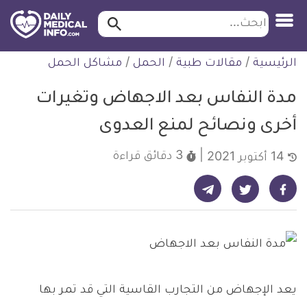
ابحث…
ابحث
معلومة
لتخطي
الرئيسية
/
مقالات طبية
/
الحمل
/
مشاكل الحمل
طبية
لمحتوى
موثقة
مدة النفاس بعد الاجهاض وتغيرات
أخرى ونصائح لمنع العدوى
3 دقائق
قراءة
14 أكتوبر 2021
شارك على تيليجرام - ديلي ميديكال انفو
شارك على فيسبوك - ديلي ميديكال انفو
شارك على تويتر - ديلي ميديكال انفو
يعد الإجهاض من التجارب القاسية التي قد تمر بها