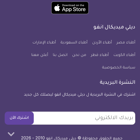
ميديكال
ميديكال
ميديكال
ميديكال
ميديكال
ميديكال
حمل
انفو
انفو
انفو
انفو
انفو
انفو
تطبيق
على
على
على
على
على
على
كل
فيسبوك
تويتر
يوتيوب
انستجرام
فايبر
نبض
ديلي ميديكال انفو
يوم
معلومة
أطباء مصر
أطباء الأردن
أطباء السعودية
أطباء الإمارات
طبية
أطباء الكويت
أطباء قطر
من نحن
للآيفون
اتصل بنا
أعلن معنا
سياسة الخصوصية
النشرة البريدية
اشترك في النشرة البريدية ل ديلي ميديكال انفو ليصلك كل جديد
بريدك
اشترك الآن
الالكتروني
جميع الحقوق محفوظة © ديلي ميديكال انفو 2010 - 2026