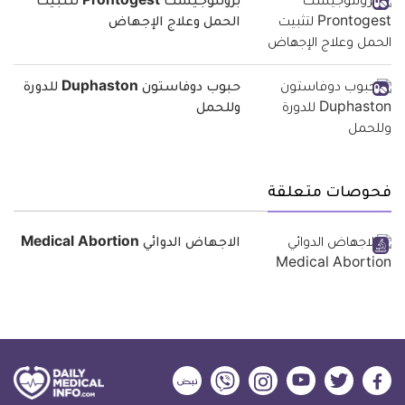
برونتوجيست Prontogest لتثبيت
الحمل وعلاج الإجهاض
حبوب دوفاستون Duphaston للدورة
وللحمل
فحوصات متعلقة
الاجهاض الدوائي Medical Abortion
ديلي
ديلي
ديلي
ديلي
ديلي
ديلي