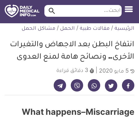
ابحث…
ابحث
معلومة
لتخطي
الرئيسية
/
مقالات طبية
/
الحمل
/
مشاكل الحمل
طبية
لمحتوى
موثقة
انتفاخ البطن بعد الاجهاض والتغيرات
الأخرى.. ونصائح هامة لمنع العدوى
3 دقائق
قراءة
5 مايو 2020
شارك على تيليجرام - ديلي ميديكال انفو
شارك على فيسبوك - ديلي ميديكال انفو
شارك على واتساب - ديلي ميديكال انفو
شارك على فايبر - ديلي ميديكال انفو
شارك على تويتر - ديلي ميديكال انفو
What happens
–
Miscarriage