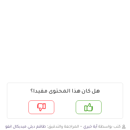
هل كان هذا المحتوى مفيدا؟
م
لا
كتب بواسطة
آية خيري
- المراجعة والتدقيق:
طاقم ديلي ميديكال انفو