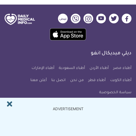
ديلي
ديلي
ديلي
ديلي
ديلي
ديلي
ميديكال
ميديكال
ميديكال
ميديكال
ميديكال
ميديكال
حمل
انفو
انفو
انفو
انفو
انفو
انفو
تطبيق
على
على
على
على
على
على
كل
فيسبوك
تويتر
يوتيوب
انستجرام
فايبر
نبض
ديلي ميديكال انفو
يوم
معلومة
أطباء مصر
أطباء الأردن
أطباء السعودية
أطباء الإمارات
طبية
أطباء الكويت
أطباء قطر
من نحن
للآيفون
اتصل بنا
أعلن معنا
سياسة الخصوصية
النشرة البريدية
ADVERTISEMENT
اشترك في النشرة البريدية ل ديلي ميديكال انفو ليصلك كل جديد