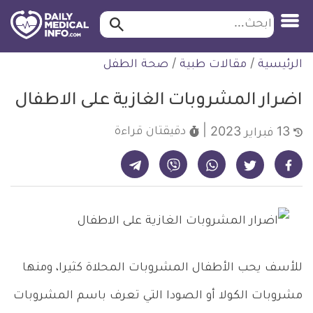
ابحث…
ابحث
معلومة
لتخطي
الرئيسية
/
مقالات طبية
/
صحة الطفل
طبية
لمحتوى
موثقة
اضرار المشروبات الغازية على الاطفال
دقيقتان
قراءة
13 فبراير 2023
شارك على تيليجرام - ديلي ميديكال انفو
شارك على فيسبوك - ديلي ميديكال انفو
شارك على واتساب - ديلي ميديكال انفو
شارك على فايبر - ديلي ميديكال انفو
شارك على تويتر - ديلي ميديكال انفو
للأسف يحب الأطفال المشروبات المحلاة كثيرا، ومنها
مشروبات الكولا أو الصودا التي تعرف باسم المشروبات