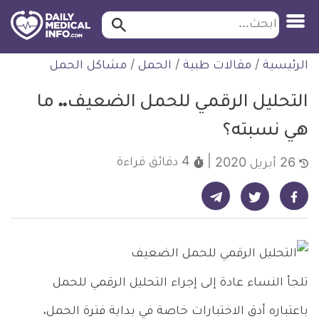
ابحث…
ابحث
معلومة
لتخطي
الرئيسية
/
مقالات طبية
/
الحمل
/
مشاكل الحمل
طبية
لمحتوى
موثقة
التحليل الرقمي للحمل الضعيف.. ما
هي نسبته؟
4 دقائق
قراءة
26 أبريل 2020
شارك على تيليجرام - ديلي ميديكال انفو
شارك على فيسبوك - ديلي ميديكال انفو
شارك على تويتر - ديلي ميديكال انفو
تلجأ النساء عادة إلى إجراء التحليل الرقمي للحمل
باعتباره أدق الاختبارات خاصة في بداية فترة الحمل،