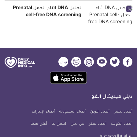
تحليل DNA اثناء الحمل Prenatal
cell-free DNA screening
ديلي
ديلي
ديلي
ديلي
ديلي
ديلي
ميديكال
ميديكال
ميديكال
ميديكال
ميديكال
ميديكال
حمل
انفو
انفو
انفو
انفو
انفو
انفو
تطبيق
على
على
على
على
على
على
كل
فيسبوك
تويتر
يوتيوب
انستجرام
فايبر
نبض
ديلي ميديكال انفو
يوم
معلومة
أطباء مصر
أطباء الأردن
أطباء السعودية
أطباء الإمارات
طبية
أطباء الكويت
أطباء قطر
من نحن
للآيفون
اتصل بنا
أعلن معنا
سياسة الخصوصية