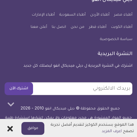
ديلي ميديكال انفو
يوم
معلومة
أطباء مصر
أطباء الأردن
أطباء السعودية
أطباء الإمارات
طبية
أطباء الكويت
أطباء قطر
من نحن
للآيفون
اتصل بنا
أعلن معنا
سياسة الخصوصية
النشرة البريدية
اشترك في النشرة البريدية ل ديلي ميديكال انفو ليصلك كل جديد
بريدك
اشترك الآن
الالكتروني
جميع الحقوق محفوظة © ديلي ميديكال انفو 2010 - 2026
جميع المواد المنشورة هي مجرد معلومات ولا يمكن اعتبارها استشارة طبية
أو توصية علاجية -
اعرف المزيد
هذا الموقع يستخدم الكوكيز لتقديم أفضل تجربة
اغلاق
موافق
تصفح
اعرف المزيد