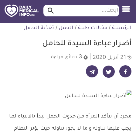
ابحث…
ابحث
معلومة
لتخطي
الرئيسية
/
مقالات طبية
/
الحمل
/
تغذية الحامل
طبية
لمحتوى
موثقة
أضرار عباءة السيدة للحامل
3 دقائق
قراءة
21 أبريل 2020
شارك على تيليجرام - ديلي ميديكال انفو
شارك على فيسبوك - ديلي ميديكال انفو
شارك على تويتر - ديلي ميديكال انفو
مجرد أن تتأكد المرأة من حدوث الحمل تبدأ بالانتباه لما
يجب عليها تناوله و ما لا يجوز تناوله حيث يؤثر النظام