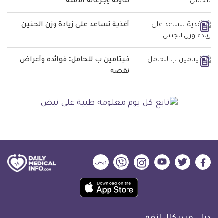
تناوله وجرعاته الآمنة
أغذية تساعد على زيادة وزن الجنين
فيتامين ب للحامل: فوائده وأعراض
نقصه
ديلي
ديلي
ديلي
ديلي
ديلي
ديلي
ميديكال
ميديكال
ميديكال
ميديكال
ميديكال
ميديكال
حمل
انفو
انفو
انفو
انفو
انفو
انفو
تطبيق
على
على
على
على
على
على
كل
فيسبوك
تويتر
يوتيوب
انستجرام
فايبر
نبض