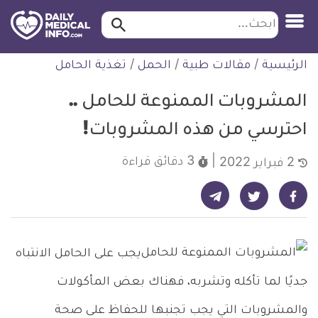
ابحث…
ابحث
معلومة
لتخطي
الرئيسية
/
مقالات طبية
/
الحمل
/
تغذية الحامل
طبية
لمحتوى
موثقة
المشروبات الممنوعة للحامل ..
احترسي من هذه المشروبات!
3 دقائق
قراءة
2 فبراير 2022
شارك على تيليجرام - ديلي ميديكال انفو
شارك على فيسبوك - ديلي ميديكال انفو
شارك على تويتر - ديلي ميديكال انفو
يجب على الحامل الانتباه
جديًا لما تأكله وتشربه، فهناك بعض المأكولات
والمشروبات التي يجب تجنبها للحفاظ على صحة