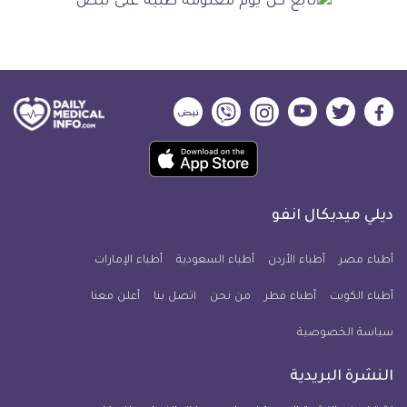
ديلي
ديلي
ديلي
ديلي
ديلي
ديلي
ميديكال
ميديكال
ميديكال
ميديكال
ميديكال
ميديكال
حمل
انفو
انفو
انفو
انفو
انفو
انفو
تطبيق
على
على
على
على
على
على
كل
فيسبوك
تويتر
يوتيوب
انستجرام
فايبر
نبض
ديلي ميديكال انفو
يوم
معلومة
أطباء مصر
أطباء الأردن
أطباء السعودية
أطباء الإمارات
طبية
أطباء الكويت
أطباء قطر
من نحن
للآيفون
اتصل بنا
أعلن معنا
سياسة الخصوصية
النشرة البريدية