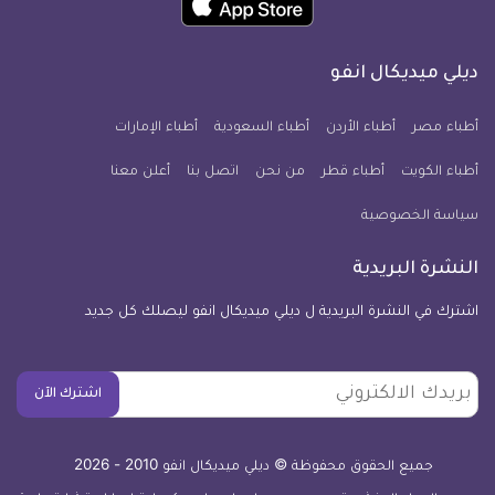
انفو
انفو
انفو
انفو
انفو
انفو
تطبيق
على
على
على
على
على
على
كل
فيسبوك
تويتر
يوتيوب
انستجرام
فايبر
نبض
ديلي ميديكال انفو
يوم
معلومة
أطباء مصر
أطباء الأردن
أطباء السعودية
أطباء الإمارات
طبية
أطباء الكويت
أطباء قطر
من نحن
للآيفون
اتصل بنا
أعلن معنا
سياسة الخصوصية
النشرة البريدية
اشترك في النشرة البريدية ل ديلي ميديكال انفو ليصلك كل جديد
بريدك
اشترك الآن
الالكتروني
جميع الحقوق محفوظة © ديلي ميديكال انفو 2010 - 2026