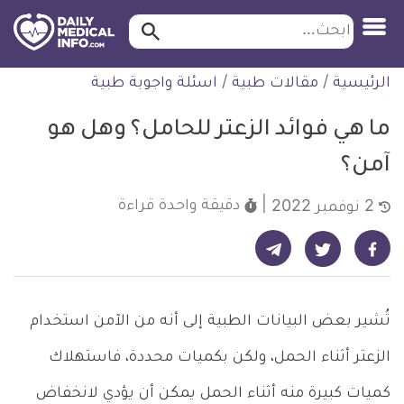
ابحث…
ابحث
معلومة
لتخطي
الرئيسية
/
مقالات طبية
/
اسئلة واجوبة طبية
طبية
لمحتوى
موثقة
ما هي فوائد الزعتر للحامل؟ وهل هو
آمن؟
دقيقة واحدة
قراءة
2 نوفمبر 2022
شارك على تيليجرام - ديلي ميديكال انفو
شارك على فيسبوك - ديلي ميديكال انفو
شارك على تويتر - ديلي ميديكال انفو
تُشير بعض البيانات الطبية إلى أنه من الآمن استخدام
الزعتر أثناء الحمل، ولكن بكميات محددة، فاستهلاك
كميات كبيرة منه أثناء الحمل يمكن أن يؤدي لانخفاض