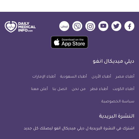
ديلي
ديلي
ديلي
ديلي
ديلي
ديلي
ميديكال
ميديكال
ميديكال
ميديكال
ميديكال
ميديكال
حمل
انفو
انفو
انفو
انفو
انفو
انفو
تطبيق
على
على
على
على
على
على
كل
فيسبوك
تويتر
يوتيوب
انستجرام
فايبر
نبض
ديلي ميديكال انفو
يوم
معلومة
أطباء مصر
أطباء الأردن
أطباء السعودية
أطباء الإمارات
طبية
أطباء الكويت
أطباء قطر
من نحن
للآيفون
اتصل بنا
أعلن معنا
سياسة الخصوصية
النشرة البريدية
اشترك في النشرة البريدية ل ديلي ميديكال انفو ليصلك كل جديد