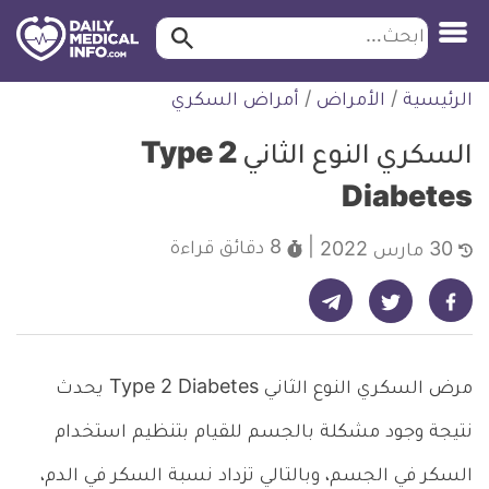
ابحث…
ابحث
معلومة
لتخطي
الرئيسية
/
الأمراض
/
أمراض السكري
طبية
لمحتوى
موثقة
السكري النوع الثاني Type 2
Diabetes
8 دقائق
قراءة
30 مارس 2022
شارك على تيليجرام - ديلي ميديكال انفو
شارك على فيسبوك - ديلي ميديكال انفو
شارك على تويتر - ديلي ميديكال انفو
مرض السكري النوع الثاني Type 2 Diabetes يحدث
نتيجة وجود مشكلة بالجسم للقيام بتنظيم استخدام
السكر في الجسم، وبالتالي تزداد نسبة السكر في الدم،