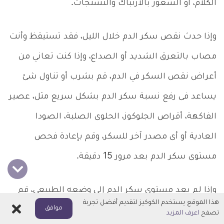
الكلام، أو الشعور بالارتباك والتشنجات.
وإذا حدث نقص سكر الدم خلال الليل، فقد تستيقظ وأنت
مصاب بالتعرق الشديد أو الصداع، وإذا كنت تعاني من
أعراض نقص السكر في الدم، قم بشرب أو تناول شئ
يساعد فى رفع نسبة سكر الدم بشكل سريع مثل، عصير
الفاكهة، أقراص الجلوكوز، الحلوى الصلبة، الصودا
العادية أو أى مصدر آخر للسكر، وقم بإعادة فحص
مستوى سكر الدم بعد مرور 15 دقيقة.
وإذا لم يعد مستوى سكر الدم إلى وضعه الطبيعي، قم
هذا الموقع يستخدم الكوكيز لتقديم أفضل تجربة
اغلاق
موافق
بتناول بعض الحلويات مرة أخرى، ثم قم بإعادة الفحص
تصفح
اعرف المزيد