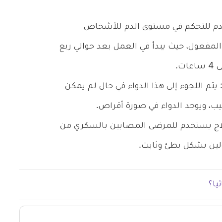
Humalog (insulin li): يستخدم للتحكم في مستوى الدم للأشخاص
المفعول، حيث يبدأ في العمل بعد حوالي ربع
ت.
مباغليفلوزين Jardiance (empagliflozin): يتم اللجوء إلى هذا الدواء في حال لم يمكن
يب، ويوجد الدواء في صورة أقراص.
جين Insulin Glargine: وهو علاج يستخدم للمرضى المصابين بالسكري من
سولين بشكل بطئ وثابت.
يا؟