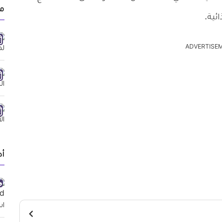
م
ئية.
ADVERTISE
أد