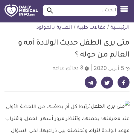
ابحث…
ابحث
معلومة
لتخطي
الرئيسية
/
مقالات طبية
/
العناية بالمولود
طبية
لمحتوى
موثقة
متى يرى الطفل حديث الولادة أمه و
العالم من حوله ؟
3 دقائق
قراءة
5 أبريل 2020
شارك على تيليجرام - ديلي ميديكال انفو
شارك على فيسبوك - ديلي ميديكال انفو
شارك على تويتر - ديلي ميديكال انفو
ترتبط كل أم بطفلها من اللحظة الأولى
عند معرفتها بحملها، وتنتظر مرور أشهر الحمل، واقتراب
موعد الولادة لتراه، وتحتضنه بين ذراعيها، لكن السؤال