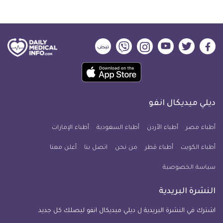
ديلي
ديلي
ديلي
ديلي
ديلي
ديلي
ميديكال
ميديكال
ميديكال
ميديكال
ميديكال
ميديكال
حمل
انفو
انفو
انفو
انفو
انفو
انفو
تطبيق
على
على
على
على
على
على
كل
فيسبوك
تويتر
يوتيوب
انستجرام
فايبر
نبض
ديلي ميديكال انفو
يوم
معلومة
أطباء مصر
أطباء الأردن
أطباء السعودية
أطباء الإمارات
طبية
أطباء الكويت
أطباء قطر
من نحن
للآيفون
اتصل بنا
أعلن معنا
سياسة الخصوصية
النشرة البريدية
اشترك في النشرة البريدية ل ديلي ميديكال انفو ليصلك كل جديد