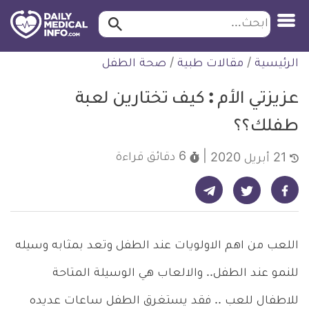
ابحث…
ابحث
معلومة
لتخطي
الرئيسية
/
مقالات طبية
/
صحة الطفل
طبية
لمحتوى
موثقة
عزيزتي الأم : كيف تختارين لعبة
طفلك؟؟
6 دقائق
قراءة
21 أبريل 2020
شارك على تيليجرام - ديلي ميديكال انفو
شارك على فيسبوك - ديلي ميديكال انفو
شارك على تويتر - ديلي ميديكال انفو
اللعب من اهم الاولويات عند الطفل وتعد بمثابه وسيله
للنمو عند الطفل.. والالعاب هي الوسيلة المتاحة
للاطفال للعب .. فقد يستغرق الطفل ساعات عديده