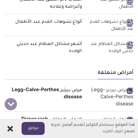
أسباب تأخر النطق عند الأطفال
وأعراضه وعلاجه
أنواع تشوهات القدم عند الأطفال
أشهر مشاكل العظام عند حديثي
الولادة
أمراض متعلقة
مرض بيرثيز Legg-Calve-Perthes
disease
التهاب الحفاض Diaper rash
هذا الموقع يستخدم الكوكيز لتقديم أفضل تجربة
اغلاق
موافق
تصفح
اعرف المزيد