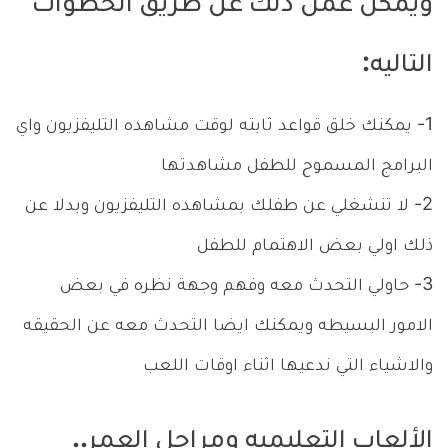
ويمكن عمل ذلك عن طريق الخطوات
التاليه:
1- يمكنك خلق قواعد ثابته لوقت مشاهده التليفزيون واي
البرامج المسموح للطفل مشاهدتها
2- لا تنشغلي عن طفلك بمشاهده التليفزيون وبدلا عن
ذلك اولي بعض الاهتمام للطفل
3- حاولي التحدث معه وفهم وجهة نظره في بعض
الامور البسيطه ويمكنك ايضا التحدث معه عن الحقيقه
والاشياء التي ندعيها اثناء اوقات اللعب
الألعاب التعليميه ومراحل العمر..