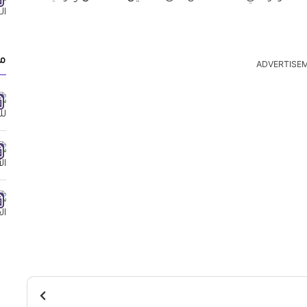
م
ADVERTISE