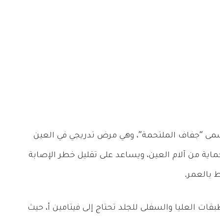
مى “جفاف الملتحمة”، وهي مرض تدريجي في العين
 يساعد فيتامين A أيضاً في الحماية من آلام العين، ويساعد على تقليل خطر الإصابة
 بالعمر.
حة العين، فإن الطبقات العليا والسفلى للجلد تحتاج إلى فيتامين أ، حيث