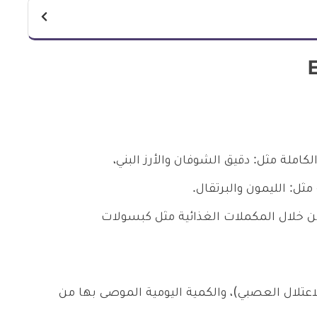
املة مثل: دقيق الشوفان والأرز البني،
ل: الليمون والبرتقال.
أنك تستطيع الحصول على فيتامين E من خلال المكملات الغذائية مثل كبسولات
ين E ألم الأعصاب (الاعتلال العصبي)، والكمية اليومية الموصى بها من