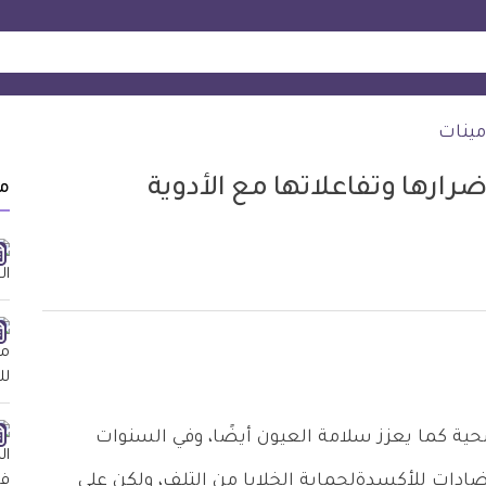
مينات
م
شرة صحية كما يعزز سلامة العيون أيضًا، وفي السنوات
ولات فيتامين E شعبية كمضادات للأكسدةلحماية الخلايا من التلف، ولكن على