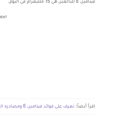
فيتامين E للبالغين هي 15 ملليغرام في اليوم.
MENT
اقرأ أيضاً:
تعرف على فوائد فيتامين E ومصادره الغذائية