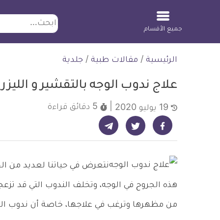
ابحث
جميع الأقسام
لتخطي
الرئيسية
/
مقالات طبية
/
جلدية
لمحتوى
علاج ندوب الوجه بالتقشير و الليزر
5 دقائق
قراءة
19 يوليو 2020
شارك على تيليجرام - ديلي ميديكال انفو
شارك على فيسبوك - ديلي ميديكال انفو
شارك على تويتر - ديلي ميديكال انفو
نتعرض في حياتنا لعديد من الح
هذه الجروح في الوجه، وتخلف الندوب التي قد تزع
من مظهرها وترغب في علاجها، خاصة أن ندوب ال