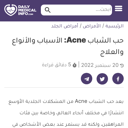
ابحث…
ابحث
معلومة
لتخطي
الرئيسية
/
الأمراض
/
أمراض الجلد
طبية
لمحتوى
موثقة
حب الشباب Acne: الأسباب والأنواع
والعلاج
5 دقائق
قراءة
20 سبتمبر 2022
شارك على تيليجرام - ديلي ميديكال انفو
شارك على فيسبوك - ديلي ميديكال انفو
شارك على تويتر - ديلي ميديكال انفو
يعد حب الشباب Acne من المشكلات الجلدية الأوسع
انتشارًا في مختلف أنحاء العالم، وخاصة بين فئات
المراهقين، ولكنه قد يستمر عند بعض الأشخاص في