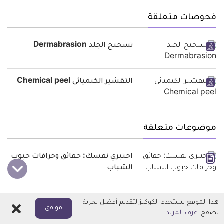
فحوصات متعلقة
تسحيج الجلد Dermabrasion
التقشير الكيميائى Chemical peel
موضوعات متعلقة
اختبري نفسك: حقائق وخرافات حبوب
الشباب
هذا الموقع يستخدم الكوكيز لتقديم أفضل تجربة
اغلاق
موافق
تصفح
اعرف المزيد