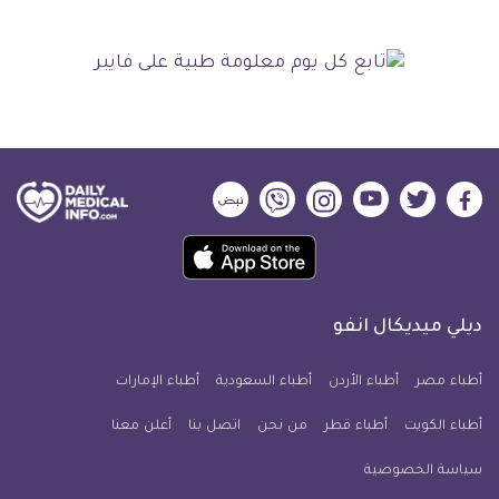
ديلي
ديلي
ديلي
ديلي
ديلي
ديلي
ميديكال
ميديكال
ميديكال
ميديكال
ميديكال
ميديكال
حمل
انفو
انفو
انفو
انفو
انفو
انفو
تطبيق
على
على
على
على
على
على
كل
فيسبوك
تويتر
يوتيوب
انستجرام
فايبر
نبض
ديلي ميديكال انفو
يوم
معلومة
أطباء مصر
أطباء الأردن
أطباء السعودية
أطباء الإمارات
طبية
أطباء الكويت
أطباء قطر
من نحن
للآيفون
اتصل بنا
أعلن معنا
سياسة الخصوصية