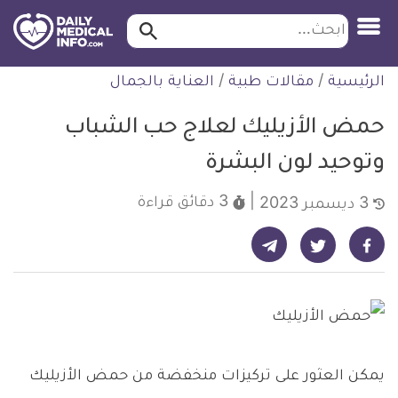
ابحث…
ابحث
معلومة
لتخطي
الرئيسية
/
مقالات طبية
/
العناية بالجمال
طبية
لمحتوى
موثقة
حمض الأزيليك لعلاج حب الشباب
وتوحيد لون البشرة
3 دقائق
قراءة
3 ديسمبر 2023
شارك على تيليجرام - ديلي ميديكال انفو
شارك على فيسبوك - ديلي ميديكال انفو
شارك على تويتر - ديلي ميديكال انفو
يمكن العثور على تركيزات منخفضة من حمض الأزيليك