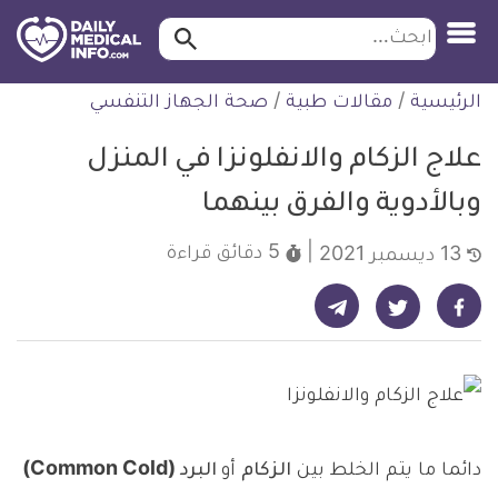
ابحث…
ابحث
معلومة
لتخطي
الرئيسية
/
مقالات طبية
/
صحة الجهاز التنفسي
طبية
لمحتوى
موثقة
علاج الزكام والانفلونزا في المنزل
وبالأدوية والفرق بينهما
5 دقائق
قراءة
13 ديسمبر 2021
شارك على تيليجرام - ديلي ميديكال انفو
شارك على فيسبوك - ديلي ميديكال انفو
شارك على تويتر - ديلي ميديكال انفو
دائما ما يتم الخلط بين
الزكام
أو
البرد (Common Cold)