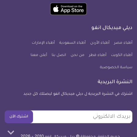
ميديكال
ميديكال
ميديكال
ميديكال
ميديكال
ميديكال
حمل
انفو
انفو
انفو
انفو
انفو
انفو
تطبيق
على
على
على
على
على
على
كل
فيسبوك
تويتر
يوتيوب
انستجرام
فايبر
نبض
ديلي ميديكال انفو
يوم
معلومة
أطباء مصر
أطباء الأردن
أطباء السعودية
أطباء الإمارات
طبية
أطباء الكويت
أطباء قطر
من نحن
للآيفون
اتصل بنا
أعلن معنا
سياسة الخصوصية
النشرة البريدية
اشترك في النشرة البريدية ل ديلي ميديكال انفو ليصلك كل جديد
بريدك
اشترك الآن
الالكتروني
جميع الحقوق محفوظة © ديلي ميديكال انفو 2010 - 2026