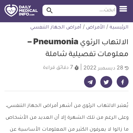
ابحث…
ابحث
معلومة
لتخطي
الرئيسية
/
الأمراض
/
أمراض الجهاز التنفسي
طبية
لمحتوى
موثقة
الالتهاب الرئوي Pneumonia –
معلومات تفصيلية شاملة
7 دقائق
قراءة
28 ديسمبر 2022
شارك على تيليجرام - ديلي ميديكال انفو
شارك على فيسبوك - ديلي ميديكال انفو
شارك على تويتر - ديلي ميديكال انفو
يُعتبر الالتهاب الرئوي من أشهر أمراض الجهاز التنفسي،
وعلى الرغم من تلك الشهرة إلا أن العديد من الأشخاص
ما زالوا لا يعرفون الكثير من المعلومات الأساسية عن