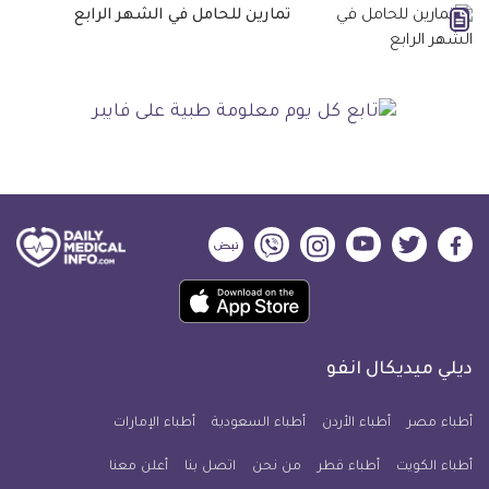
تمارين للحامل في الشهر الرابع
ديلي
ديلي
ديلي
ديلي
ديلي
ديلي
ميديكال
ميديكال
ميديكال
ميديكال
ميديكال
ميديكال
حمل
انفو
انفو
انفو
انفو
انفو
انفو
تطبيق
على
على
على
على
على
على
كل
فيسبوك
تويتر
يوتيوب
انستجرام
فايبر
نبض
ديلي ميديكال انفو
يوم
معلومة
أطباء مصر
أطباء الأردن
أطباء السعودية
أطباء الإمارات
طبية
أطباء الكويت
أطباء قطر
من نحن
للآيفون
اتصل بنا
أعلن معنا