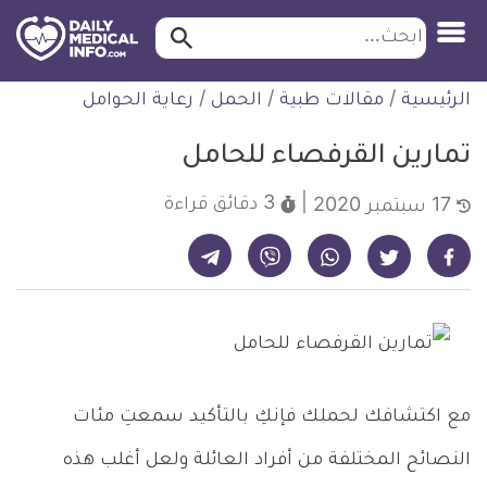
ابحث…
ابحث
معلومة
لتخطي
الرئيسية
/
مقالات طبية
/
الحمل
/
رعاية الحوامل
طبية
لمحتوى
موثقة
تمارين القرفصاء للحامل
3 دقائق
قراءة
17 سبتمبر 2020
شارك على تيليجرام - ديلي ميديكال انفو
شارك على فيسبوك - ديلي ميديكال انفو
شارك على واتساب - ديلي ميديكال انفو
شارك على فايبر - ديلي ميديكال انفو
شارك على تويتر - ديلي ميديكال انفو
مع اكتشافك لحملك فإنكِ بالتأكيد سمعتِ مئات
النصائح المختلفة من أفراد العائلة ولعل أغلب هذه