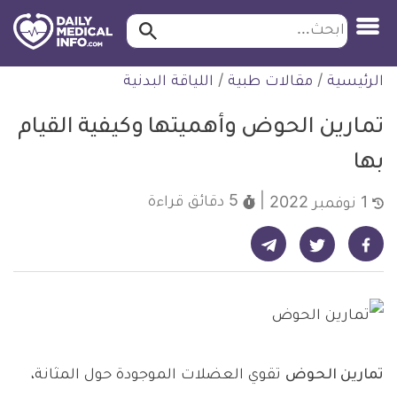
ابحث…
ابحث
معلومة
لتخطي
الرئيسية
/
مقالات طبية
/
اللياقة البدنية
طبية
لمحتوى
موثقة
تمارين الحوض وأهميتها وكيفية القيام
بها
5 دقائق
قراءة
1 نوفمبر 2022
شارك على تيليجرام - ديلي ميديكال انفو
شارك على فيسبوك - ديلي ميديكال انفو
شارك على تويتر - ديلي ميديكال انفو
تمارين الحوض
تقوي العضلات الموجودة حول المثانة،