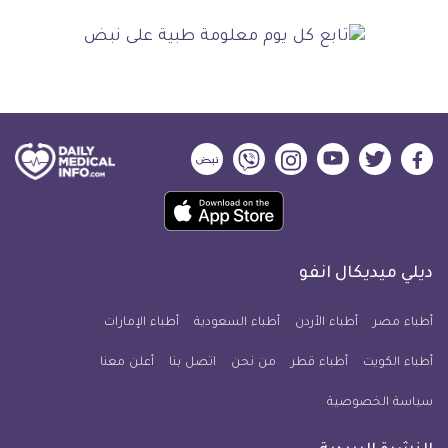
ديلي
ديلي
ديلي
ديلي
ديلي
ديلي
ميديكال
ميديكال
ميديكال
ميديكال
ميديكال
ميديكال
حمل
انفو
انفو
انفو
انفو
انفو
انفو
تطبيق
على
على
على
على
على
على
كل
فيسبوك
تويتر
يوتيوب
انستجرام
فايبر
نبض
ديلي ميديكال انفو
يوم
معلومة
أطباء مصر
أطباء الأردن
أطباء السعودية
أطباء الإمارات
طبية
أطباء الكويت
أطباء قطر
من نحن
للآيفون
اتصل بنا
أعلن معنا
سياسة الخصوصية