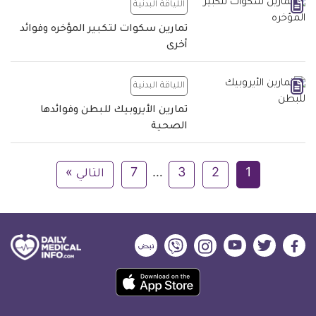
اللياقة البدنية
تمارين سكوات لتكبير المؤخره وفوائد
أخرى
اللياقة البدنية
تمارين الأيروبيك للبطن وفوائدها
الصحية
1
2
3
…
7
التالي »
ديلي
ديلي
ديلي
ديلي
ديلي
ديلي
ميديكال
ميديكال
ميديكال
ميديكال
ميديكال
ميديكال
حمل
انفو
انفو
انفو
انفو
انفو
انفو
تطبيق
على
على
على
على
على
على
كل