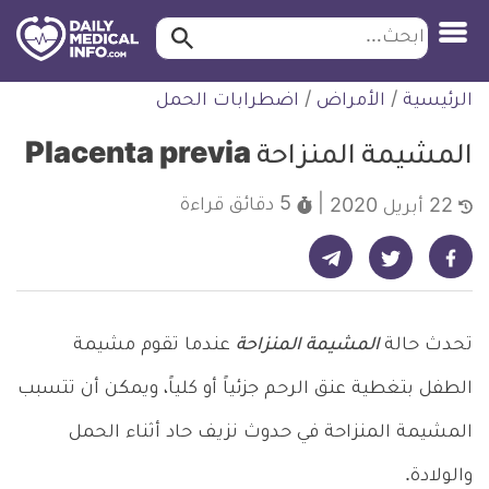
ابحث…
ابحث
معلومة
لتخطي
الرئيسية
/
الأمراض
/
اضطرابات الحمل
طبية
لمحتوى
موثقة
المشيمة المنزاحة Placenta previa
5 دقائق
قراءة
22 أبريل 2020
شارك على تيليجرام - ديلي ميديكال انفو
شارك على فيسبوك - ديلي ميديكال انفو
شارك على تويتر - ديلي ميديكال انفو
تحدث حالة
المشيمة المنزاحة
عندما تقوم مشيمة
الطفل بتغطية عنق الرحم جزئياً أو كلياً، ويمكن أن تتسبب
المشيمة المنزاحة في حدوث نزيف حاد أثناء الحمل
والولادة.