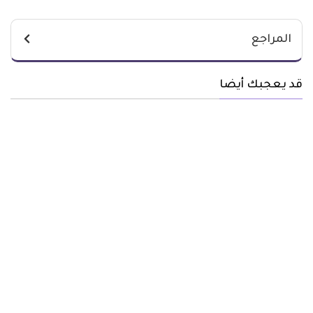
المراجع
قد يعجبك أيضا