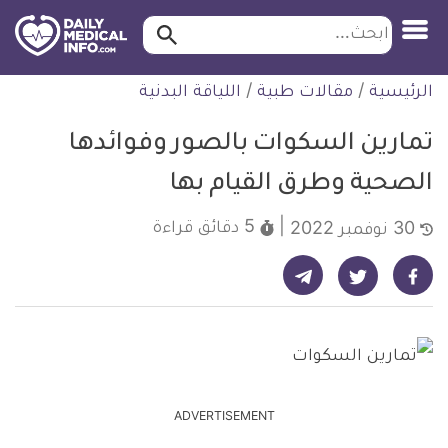
ابحث…
ابحث
معلومة
لتخطي
الرئيسية
/
مقالات طبية
/
اللياقة البدنية
طبية
لمحتوى
موثقة
تمارين السكوات بالصور وفوائدها
الصحية وطرق القيام بها
5 دقائق
قراءة
30 نوفمبر 2022
شارك على تيليجرام - ديلي ميديكال انفو
شارك على فيسبوك - ديلي ميديكال انفو
شارك على تويتر - ديلي ميديكال انفو
ADVERTISEMENT