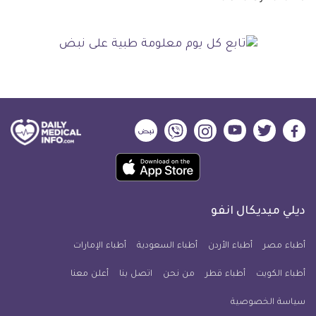
ديلي
ديلي
ديلي
ديلي
ديلي
ديلي
ميديكال
ميديكال
ميديكال
ميديكال
ميديكال
ميديكال
حمل
انفو
انفو
انفو
انفو
انفو
انفو
تطبيق
على
على
على
على
على
على
كل
فيسبوك
تويتر
يوتيوب
انستجرام
فايبر
نبض
ديلي ميديكال انفو
يوم
معلومة
أطباء مصر
أطباء الأردن
أطباء السعودية
أطباء الإمارات
طبية
أطباء الكويت
أطباء قطر
من نحن
للآيفون
اتصل بنا
أعلن معنا
سياسة الخصوصية