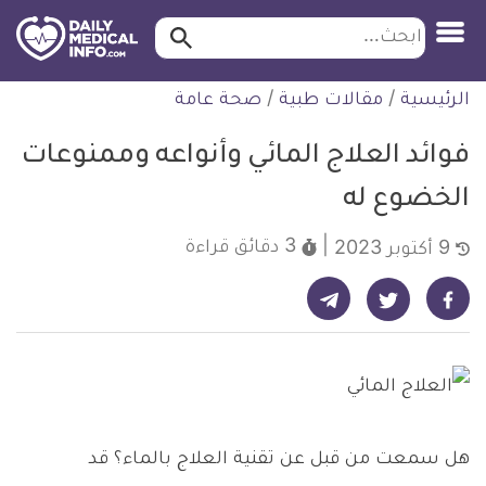
ابحث…
ابحث
معلومة
لتخطي
الرئيسية
/
مقالات طبية
/
صحة عامة
طبية
لمحتوى
موثقة
فوائد العلاج المائي وأنواعه وممنوعات
الخضوع له
3 دقائق
قراءة
9 أكتوبر 2023
شارك على تيليجرام - ديلي ميديكال انفو
شارك على فيسبوك - ديلي ميديكال انفو
شارك على تويتر - ديلي ميديكال انفو
هل سمعت من قبل عن تقنية العلاج بالماء؟ قد