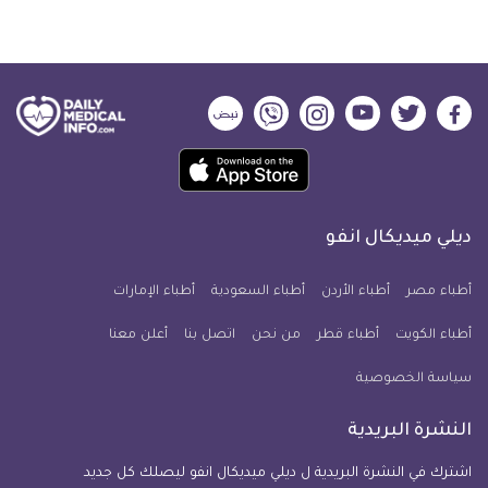
ديلي
ديلي
ديلي
ديلي
ديلي
ديلي
ميديكال
ميديكال
ميديكال
ميديكال
ميديكال
ميديكال
حمل
انفو
انفو
انفو
انفو
انفو
انفو
تطبيق
على
على
على
على
على
على
كل
فيسبوك
تويتر
يوتيوب
انستجرام
فايبر
نبض
ديلي ميديكال انفو
يوم
معلومة
أطباء مصر
أطباء الأردن
أطباء السعودية
أطباء الإمارات
طبية
أطباء الكويت
أطباء قطر
من نحن
للآيفون
اتصل بنا
أعلن معنا
سياسة الخصوصية
النشرة البريدية
اشترك في النشرة البريدية ل ديلي ميديكال انفو ليصلك كل جديد