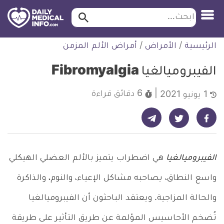
ابحث…
ابحث
معلومة
لتخطي
الرئيسية
/
الأمراض
/
أمراض الألم المزمن
طبية
لمحتوى
موثقة
الفيبروميالغيا Fibromyalgia
6 دقائق
قراءة
1 يونيو 2021
شارك على تيليجرام - ديلي ميديكال انفو
شارك على فيسبوك - ديلي ميديكال انفو
شارك على تويتر - ديلي ميديكال انفو
الفيبروميالغيا
هي اضطراب يتميز بالألم العضلي الهيكلي
واسع النطاق، يصاحبه مشاكل الإعياء، والنوم، والذاكرة
والحالة المزاجية. ويعتقد الباحثون أن الفيبروميالغيا
تُضخم الأحاسيس المؤلمة عن طريق التأثير على طريقة