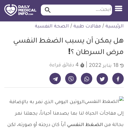
ابحث…
ابحث
معلومة
لتخطي
الرئيسية
/
مقالات طبية
/
الصحة النفسية
طبية
لمحتوى
موثقة
هل يمكن أن يسبب الضغط النفسي
مرض السرطان ؟!
4 دقائق
قراءة
18 يناير 2022
شارك على تيليجرام - ديلي ميديكال انفو
شارك على فيسبوك - ديلي ميديكال انفو
شارك على واتساب - ديلي ميديكال انفو
شارك على فايبر - ديلي ميديكال انفو
شارك على تويتر - ديلي ميديكال انفو
الروتين اليومي الذي نمر به بالإضافة
إلى مفاجآت الحياة لنا بما يصدمنا أحياناً، يجعلنا نمر
بحالة من
الضغط النفسي
أياً كان درجته أو صورته، لكن