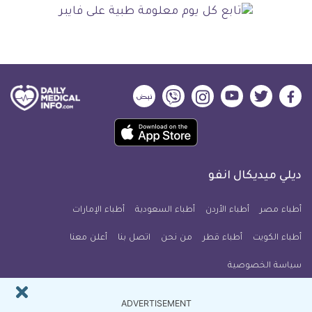
ديلي
ديلي
ديلي
ديلي
ديلي
ديلي
ميديكال
ميديكال
ميديكال
ميديكال
ميديكال
ميديكال
حمل
انفو
انفو
انفو
انفو
انفو
انفو
تطبيق
على
على
على
على
على
على
كل
فيسبوك
تويتر
يوتيوب
انستجرام
فايبر
نبض
ديلي ميديكال انفو
يوم
معلومة
أطباء مصر
أطباء الأردن
أطباء السعودية
أطباء الإمارات
طبية
أطباء الكويت
أطباء قطر
من نحن
للآيفون
اتصل بنا
أعلن معنا
سياسة الخصوصية
النشرة البريدية
ADVERTISEMENT