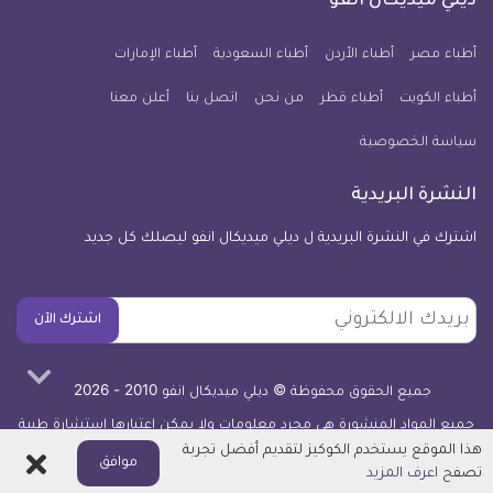
ديلي ميديكال انفو
يوم
معلومة
أطباء مصر
أطباء الأردن
أطباء السعودية
أطباء الإمارات
طبية
أطباء الكويت
أطباء قطر
من نحن
للآيفون
اتصل بنا
أعلن معنا
سياسة الخصوصية
النشرة البريدية
اشترك في النشرة البريدية ل ديلي ميديكال انفو ليصلك كل جديد
بريدك
اشترك الآن
الالكتروني
جميع الحقوق محفوظة © ديلي ميديكال انفو 2010 - 2026
جميع المواد المنشورة هي مجرد معلومات ولا يمكن اعتبارها استشارة طبية
أو توصية علاجية -
اعرف المزيد
هذا الموقع يستخدم الكوكيز لتقديم أفضل تجربة
اغلاق
موافق
تصفح
اعرف المزيد