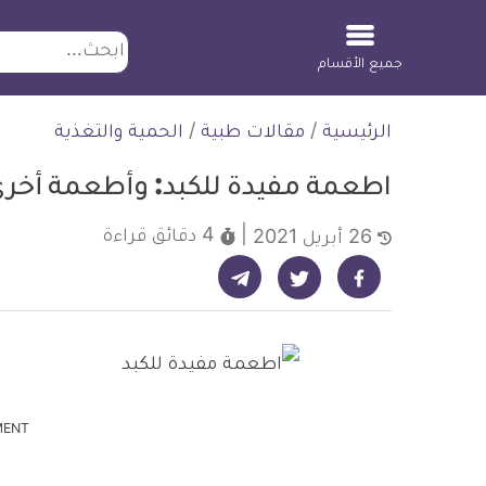
ابحث
جميع الأقسام
لتخطي
الرئيسية
/
مقالات طبية
/
الحمية والتغذية
لمحتوى
اطعمة مفيدة للكبد: وأطعمة أخرى
4 دقائق
قراءة
26 أبريل 2021
شارك على تيليجرام - ديلي ميديكال انفو
شارك على فيسبوك - ديلي ميديكال انفو
شارك على تويتر - ديلي ميديكال انفو
MENT