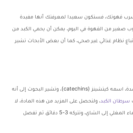
 تشرب قهوتك، فستكون سعيدا لمعرفتك أنها مفيدة
 كبدك، إذ تظهر الدراسات أن شرب 2-3 كوب صغير من القهوة في اليوم، يمكن أن يحمي الكبد من
 اتباع نظام غذائي غير صحي، كما أن بعض الأبحاث تشير
على نوع من مضادات الأكسدة، اسمه كيتشينز (catechins)، وتشير البحوث إلى أنه
ك
سرطان الكبد
، ولتحصل على المزيد من هذه المادة، لا
تغلي الشاي، بل استخدم طريقة النقع (إضافة الماء المغلي إلى الشاي، وتتركه 3-5 دقائق ثم تفصل