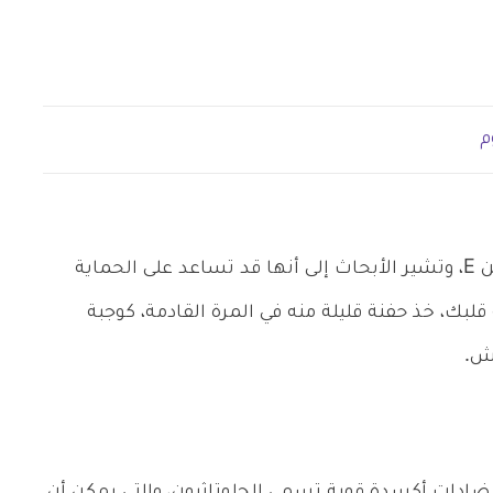
م
، وخاصة اللوز، هي مصادر جيدة لفيتامين E، وتشير الأبحاث إلى أنها قد تساعد على الحماية
قلبك، خذ حفنة قليلة منه في المرة القادمة، كوجبة
ش.
مضادات أكسدة قوية تسمى الجلوتاثيون، والتي يمكن أن