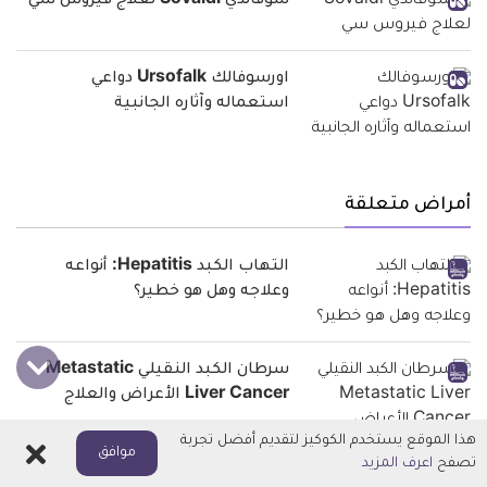
سوفالدي Sovaldi لعلاج فيروس سي
اورسوفالك Ursofalk دواعي
استعماله وآثاره الجانبية
أمراض متعلقة
التهاب الكبد Hepatitis: أنواعه
وعلاجه وهل هو خطير؟
سرطان الكبد النقيلي Metastatic
Liver Cancer الأعراض والعلاج
هذا الموقع يستخدم الكوكيز لتقديم أفضل تجربة
اغلاق
موافق
تصفح
اعرف المزيد