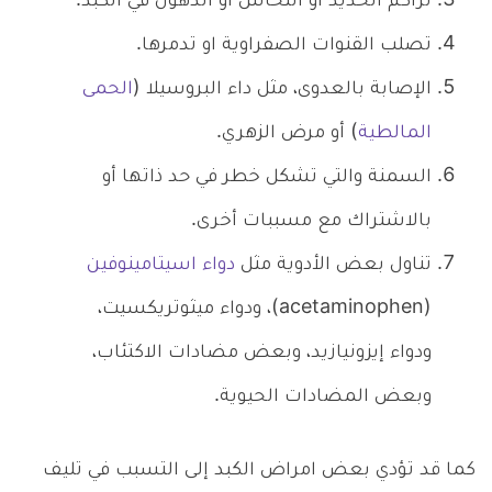
تراكم الحديد أو النحاس أو الدهون في الكبد.
تصلب القنوات الصفراوية او تدمرها.
الإصابة بالعدوى، مثل داء البروسيلا (
الحمى
المالطية
) أو مرض الزهري.
السمنة والتي تشكل خطر في حد ذاتها أو
بالاشتراك مع مسببات أخرى.
تناول بعض الأدوية مثل
دواء اسيتامينوفين
(acetaminophen)، ودواء ميثوتريكسيت،
ودواء إيزونيازيد، وبعض مضادات الاكتئاب،
وبعض المضادات الحيوية.
كما قد تؤدي بعض امراض الكبد إلى التسبب في تليف