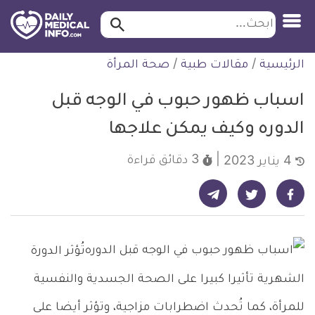
ابحث…
ابحث
معلومة
لتخطي
الرئيسية
/
مقالات طبية
/
صحة المرأة
طبية
لمحتوى
موثقة
اسباب ظهور حبوب في الوجه قبل
الدوره وكيف يمكن علاجها
3 دقائق
قراءة
4 يناير 2023
شارك على تيليجرام - ديلي ميديكال انفو
شارك على فيسبوك - ديلي ميديكال انفو
شارك على تويتر - ديلي ميديكال انفو
تُؤثر الدورة
الشهرية تأثيرا كبيرا على الصحة الجسدية والنفسية
للمرأة، كما تُحدث اضطرابات مزاجية، وتؤثر أيضا على