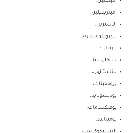
أمينيبتين.
أميتريبتيلين.
الأسبرين.
بندروفلوميثيازيد.
بنزثيازيد.
جلوكان بيتا.
بيتاميثازون.
برومفيناك.
بوديسونايد.
بوفيكساماك.
بوميتانيد.
السيليكوكسيب.