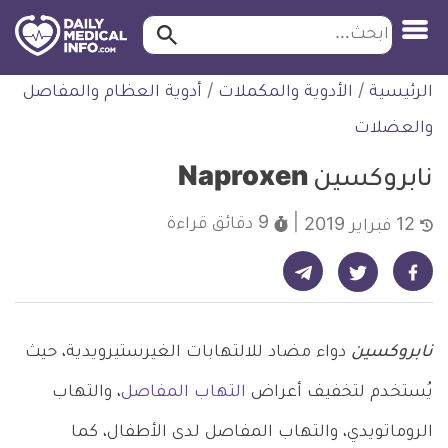
ابحث…
ابحث
معلومة
لتخطي
الرئيسية
/
الأدوية والمكملات
/
أدوية العظام والمفاصل
طبية
لمحتوى
موثقة
والعضلات
نابروكسين Naproxen
9 دقائق
قراءة
12 فبراير 2019
شارك على تيليجرام - ديلي ميديكال انفو
شارك على فيسبوك - ديلي ميديكال انفو
شارك على تويتر - ديلي ميديكال انفو
نابروكسين
دواء مضاد للالتهابات الغيرستيرويدية، حيث
يُستخدم لتخفيف أعراض
التهاب المفاصل
، والتهاب
الروماتويدي، والتهاب المفاصل لدى الأطفال، كما