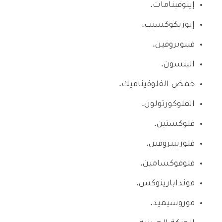
إيتوفينامات.
إتوريكوكسيب.
فينوبروفين.
الينسون.
حمض الفلوفيناميك.
الفلوكورتولون.
فلوكستين.
فلوربيبروفين.
فلوفوكسامين.
فوندابارينوكس.
فوروسيميد.