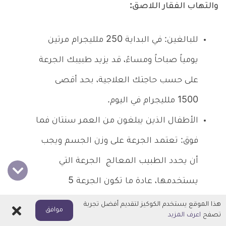
والتهاب الفقار اللاصق:
للبالغين: في البداية 250 ملليجرام مرتين
يومياً صباحاً ومساءً، قد يزيد طبيبك الجرعة
على حسب حاجتك العلاجية، بحد أقصى
1500 ملليجرام في اليوم.
الأطفال الذين يبلغون من العمر سنتان فما
فوق: تعتمد الجرعة على وزن الجسم ويجب
أن يحدد الطبيب المعالج الجرعة التي
يستخدمها، عادة ما تكون الجرعة 5
ملليجرام لكل كيلوجرام من وزن الجسم
هذا الموقع يستخدم الكوكيز لتقديم أفضل تجربة
اغلاق
موافق
تصفح
اعرف المزيد
مرتين يومياً.