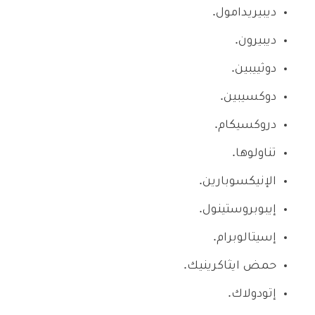
ديبيريدامول.
ديبيرون.
دوثييبين.
دوكسيبين.
دروكسيكام.
تناولوها.
الإنيكسوبارين.
إيبوبروستينول.
إسيتالوبرام.
حمض ايثاكرينيك.
إتودولاك.