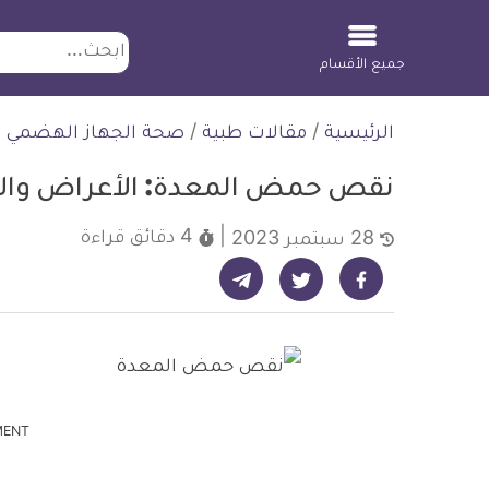
ابحث
جميع الأقسام
لتخطي
الرئيسية
/
مقالات طبية
/
صحة الجهاز الهضمي
لمحتوى
نقص حمض المعدة: الأعراض والأ
4 دقائق
قراءة
28 سبتمبر 2023
شارك على تيليجرام - ديلي ميديكال انفو
شارك على فيسبوك - ديلي ميديكال انفو
شارك على تويتر - ديلي ميديكال انفو
MENT