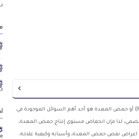
م
يعتبر حمض الهيدروكلوريك (Hydrochloric Acid) أو حمض المعدة هو أحد أهم السوائل الموجودة في
أد
هضمي، لذا فإن انخفاض مستوى إنتاج حمض المعدة،
 اعراض نقص حمض المعدة، وأسبابه وكيفية علاجه.